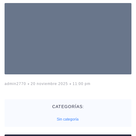
-
-
admin2770
20 noviembre 2025
11:00 pm
CATEGORÍAS:
Sin categoría